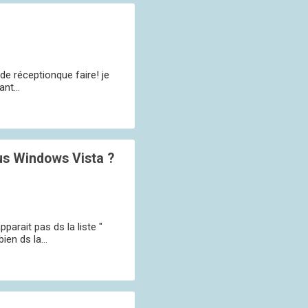
 de réceptionque faire! je
nt...
us Windows Vista ?
parait pas ds la liste "
en ds la...