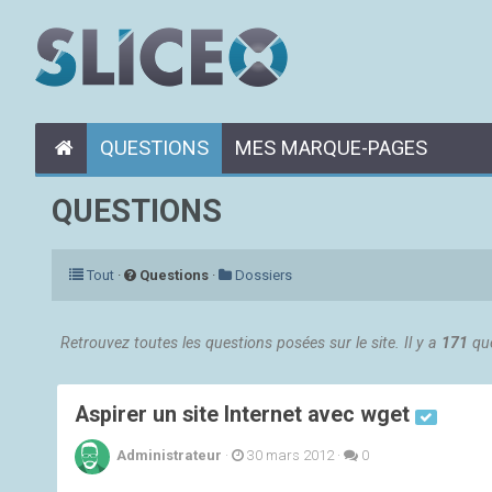
QUESTIONS
MES MARQUE-PAGES
QUESTIONS
Tout
·
Questions
·
Dossiers
Retrouvez toutes les questions posées sur le site. Il y a
171
que
Aspirer un site Internet avec wget
Administrateur
·
30 mars 2012
·
0