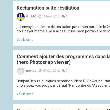
Réclamation suite résiliation
GILMO
·
18 févr. 2012
·
1
j ai envoyé une lettre de résiliation pour mon portable le 2
dois payer meme si je n ai pas utilisé mon portable le ve
Voir la suite
Comment ajouter des programmes dans la 
(nero Photosnap viewer)
novice
·
15 févr. 2012
·
7
Bonjour,Depuis quelques semaines, Néro P Viewer pourtant m
choisissez vos prog par défaut "Par contre ds "Associer un
Voir la suite