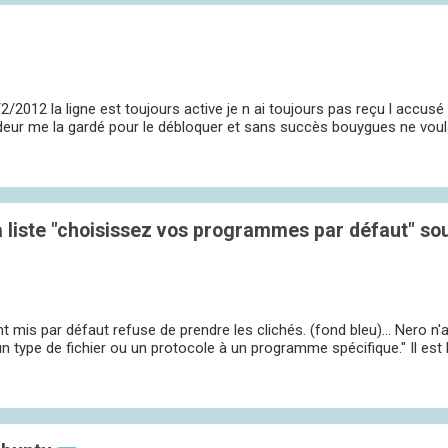
/2/2012 la ligne est toujours active je n ai toujours pas reçu l accusé
ndeur me la gardé pour le débloquer et sans succès bouygues ne voula
liste "choisissez vos programmes par défaut" so
is par défaut refuse de prendre les clichés. (fond bleu)... Nero n'ap
 type de fichier ou un protocole à un programme spécifique." Il est bi