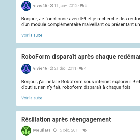
vivie46
·
11 janv. 2012
·
5
Bonjour, Je fonctionne avec IE9 et je recherche des restos
d'un module complémentaire malveillant ou présentant un d
Voir la suite
RoboForm disparaît après chaque redémarr
vivie46
·
21 déc. 2011
·
4
Bonjour, j'ai installé Roboform sous internet exploreur 9 et 
d'outils, rien n'y fait, roboform disparaît à chaque fois.
Voir la suite
Résiliation après réengagement
Meufiats
·
15 déc. 2011
·
1