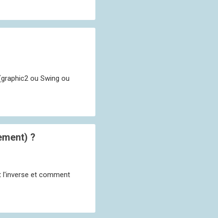
 (graphic2 ou Swing ou
ement) ?
et l'inverse et comment