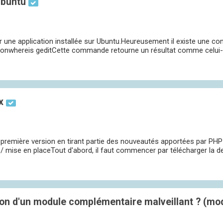
Ubuntu
uer une application installée sur Ubuntu.Heureusement il existe une c
onwhereis geditCette commande retourne un résultat comme celui-ci 
x
emière version en tirant partie des nouveautés apportées par PHP 5.3
 mise en placeTout d'abord, il faut commencer par télécharger la der
on d'un module complémentaire malveillant ? (mo