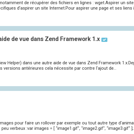
et notamment de récupérer des fichiers en lignes : wget.Aspirer un sit
ques d'aspirer un site Internet.Pour aspirer une page et ses liens in
 aide de vue dans Zend Framework 1.x
ue (View Helper) dans une autre aide de vue dans Zend Framework 1.x.
s versions antérieures cela nécessite par contre l'ajout de...
'images pour faire un rollover par exemple ou tout autre type d'animat
u verbeux :var images = [ "image1.gif", "image2.gif", "image3.gif" ]; f