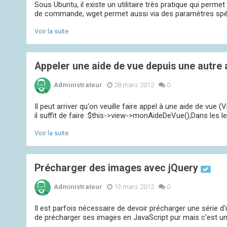
Sous Ubuntu, il existe un utilitaire très pratique qui perm
de commande, wget permet aussi via des paramètres spécifi
Voir la suite
Appeler une aide de vue depuis une autre
Administrateur
·
28 mars 2012
·
0
Il peut arriver qu'on veuille faire appel à une aide de v
il suffit de faire :$this->view->monAideDeVue();Dans les le
Voir la suite
Précharger des images avec jQuery
Administrateur
·
13 mars 2012
·
0
Il est parfois nécessaire de devoir précharger une série d
de précharger ses images en JavaScript pur mais c'est un pe