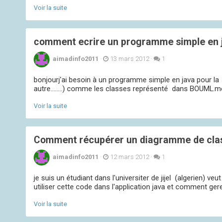
Voir la suite
comment ecrire un programme simple en j
aimadinfo2011
·
13 mars 2012
·
1
bonjourj'ai besoin à un programme simple en java pour la
autre........) comme les classes représenté dans BOUML.mer
Voir la suite
Comment récupérer un diagramme de class
aimadinfo2011
·
12 mars 2012
·
1
je suis un étudiant dans l'universiter de jijel (algerien) v
utiliser cette code dans l'application java et comment gerer,
Voir la suite