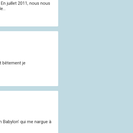
En juillet 2011, nous nous
...
et bêtement je
rch Babylon' qui me nargue à