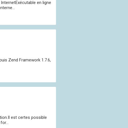
e InternetExécutable en ligne
terne...
Depuis Zend Framework 1.7.6,
ion.Il est certes possible
or...