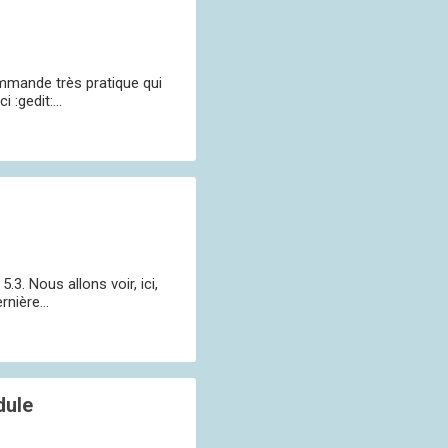
ommande très pratique qui
:gedit:...
. Nous allons voir, ici,
nière...
dule