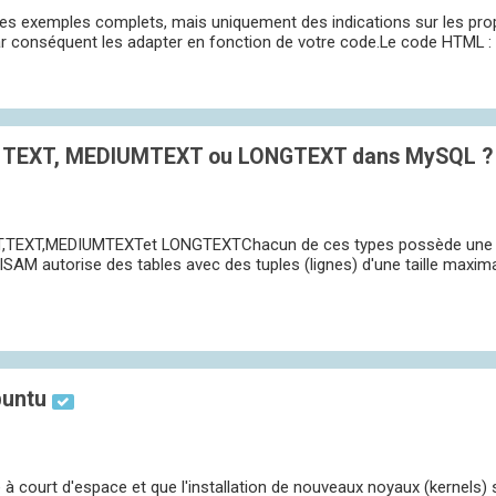
s exemples complets, mais uniquement des indications sur les proprié
r conséquent les adapter en fonction de votre code.Le code HTML : 
XT, TEXT, MEDIUMTEXT ou LONGTEXT dans MySQL ?
T,TEXT,MEDIUMTEXTet LONGTEXTChacun de ces types possède une 
yISAM autorise des tables avec des tuples (lignes) d'une taille maxim
buntu
ve à court d'espace et que l'installation de nouveaux noyaux (kernels)