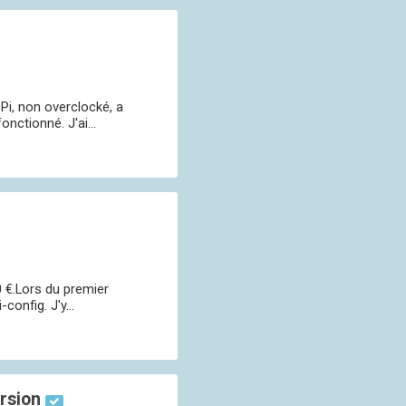
Pi, non overclocké, a
nctionné. J'ai...
0 €.Lors du premier
onfig. J'y...
rsion