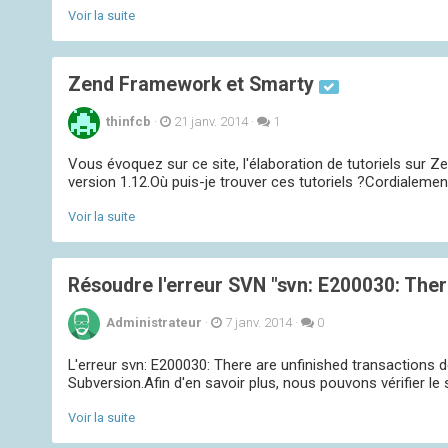
Voir la suite
Zend Framework et Smarty
thinfcb
·
21 janv. 2014
·
1
Vous évoquez sur ce site, l'élaboration de tutoriels sur 
version 1.12.Où puis-je trouver ces tutoriels ?Cordialement
Voir la suite
Résoudre l'erreur SVN "svn: E200030: There
Administrateur
·
7 janv. 2014
·
0
L'erreur svn: E200030: There are unfinished transactions d
Subversion.Afin d'en savoir plus, nous pouvons vérifier le s
Voir la suite