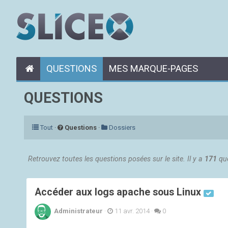
QUESTIONS
MES MARQUE-PAGES
QUESTIONS
Tout
·
Questions
·
Dossiers
Retrouvez toutes les questions posées sur le site. Il y a
171
que
Accéder aux logs apache sous Linux
Administrateur
·
11 avr. 2014
·
0