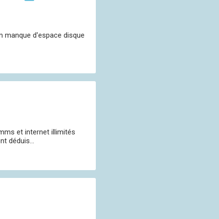
d'un manque d'espace disque
ms et internet illimités
t déduis...