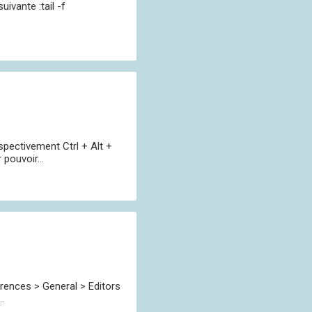
ivante :tail -f
espectivement Ctrl + Alt +
pouvoir...
erences > General > Editors
.