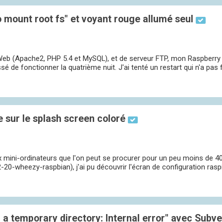
 mount root fs" et voyant rouge allumé seul
Web (Apache2, PHP 5.4 et MySQL), et de serveur FTP, mon Raspberry 
e fonctionner la quatrième nuit. J'ai tenté un restart qui n'a pas fo
 sur le splash screen coloré
ux mini-ordinateurs que l'on peut se procurer pour un peu moins de 4
0-wheezy-raspbian), j'ai pu découvrir l'écran de configuration raspi-c
 a temporary directory: Internal error" avec Subve