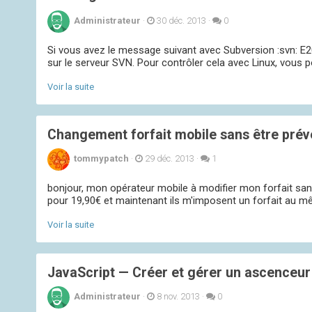
Administrateur
·
30 déc. 2013
·
0
Si vous avez le message suivant avec Subversion :svn: E204
sur le serveur SVN. Pour contrôler cela avec Linux, vous p
Voir la suite
Changement forfait mobile sans être pré
tommypatch
·
29 déc. 2013
·
1
bonjour, mon opérateur mobile à modifier mon forfait sans m
pour 19,90€ et maintenant ils m'imposent un forfait au mê
Voir la suite
JavaScript — Créer et gérer un ascenceur 
Administrateur
·
8 nov. 2013
·
0