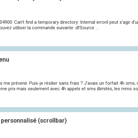
900: Can't find a temporary directory: Internal erroril peut s'agir 
ouvez utiliser la commande suivante :dfSource :...
venu
e prévenir. Puis-je résilier sans frais ? J'avais un forfait 4h sms, m
me prix mais seulement avec 4h appels et sms illimités, les mms son
personnalisé (scrollbar)