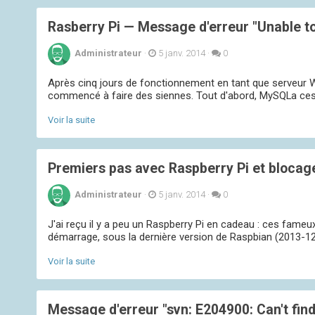
Rasberry Pi — Message d'erreur "Unable to
Administrateur
·
5 janv. 2014
·
0
Après cinq jours de fonctionnement en tant que serveur 
commencé à faire des siennes. Tout d'abord, MySQLa cessé d
Voir la suite
Premiers pas avec Raspberry Pi et blocage
Administrateur
·
5 janv. 2014
·
0
J'ai reçu il y a peu un Raspberry Pi en cadeau : ces fame
démarrage, sous la dernière version de Raspbian (2013-12-2
Voir la suite
Message d'erreur "svn: E204900: Can't find