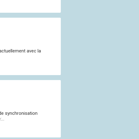
actuellement avec la
 de synchronisation
...