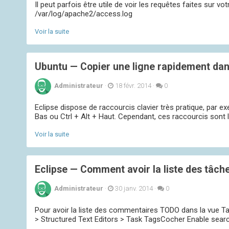
Il peut parfois être utile de voir les requêtes faites sur v
/var/log/apache2/access.log
Voir la suite
Ubuntu — Copier une ligne rapidement dan
Administrateur
·
18 févr. 2014
·
0
Eclipse dispose de raccourcis clavier très pratique, par ex
Bas ou Ctrl + Alt + Haut. Cependant, ces raccourcis sont 
Voir la suite
Eclipse — Comment avoir la liste des tâche
Administrateur
·
30 janv. 2014
·
0
Pour avoir la liste des commentaires TODO dans la vue Tas
> Structured Text Editors > Task TagsCocher Enable search