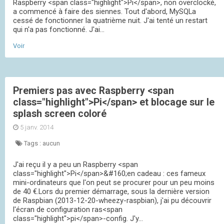
Raspberry <span class="highlight">Pi</span>, non overclocké,
a commencé à faire des siennes. Tout d'abord, MySQLa
cessé de fonctionner la quatrième nuit. J'ai tenté un restart
qui n'a pas fonctionné. J'ai...
Voir
Premiers pas avec Raspberry <span
class="highlight">Pi</span> et blocage sur le
splash screen coloré
5 janv. 2014
Tags :
aucun
J'ai reçu il y a peu un Raspberry <span
class="highlight">Pi</span>&#160;en cadeau : ces fameux
mini-ordinateurs que l'on peut se procurer pour un peu moins
de 40 €.Lors du premier démarrage, sous la dernière version
de Raspbian (2013-12-20-wheezy-raspbian), j'ai pu découvrir
l'écran de configuration ras<span
class="highlight">pi</span>-config. J'y...