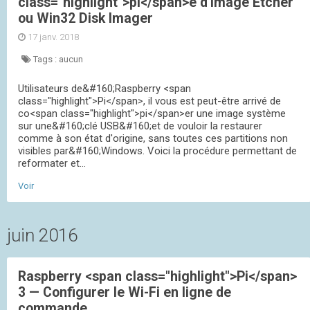
class="highlight">pi</span>e d'image Etcher
ou Win32 Disk Imager
17 janv. 2018
Tags :
aucun
Utilisateurs de&#160;Raspberry <span
class="highlight">Pi</span>, il vous est peut-être arrivé de
co<span class="highlight">pi</span>er une image système
sur une&#160;clé USB&#160;et de vouloir la restaurer
comme à son état d'origine, sans toutes ces partitions non
visibles par&#160;Windows. Voici la procédure permettant de
reformater et...
Voir
juin 2016
Raspberry <span class="highlight">Pi</span>
3 — Configurer le Wi-Fi en ligne de
commande