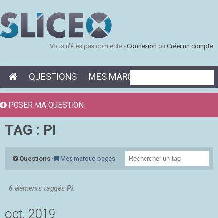
Vous n'êtes pas connecté -
Connexion
ou
Créer un compte
QUESTIONS
MES MARQUE-PAGES
POSER MA QUESTION
TAG : PI
Questions
·
Mes marque-pages
6
éléments taggés
Pi
.
oct. 2019