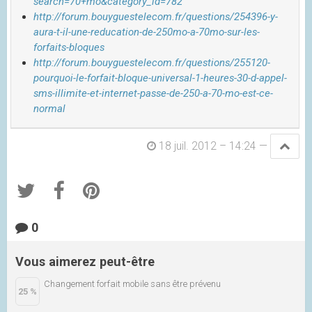
search=70+mo&category_id=782
http://forum.bouyguestelecom.fr/questions/254396-y-
aura-t-il-une-reducation-de-250mo-a-70mo-sur-les-
forfaits-bloques
http://forum.bouyguestelecom.fr/questions/255120-
pourquoi-le-forfait-bloque-universal-1-heures-30-d-appel-
sms-illimite-et-internet-passe-de-250-a-70-mo-est-ce-
normal
18 juil. 2012 – 14:24
—
0
Vous aimerez peut-être
Changement forfait mobile sans être prévenu
25 %