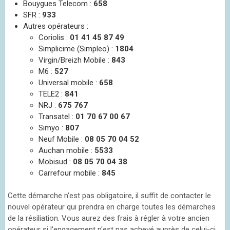
Bouygues Telecom :
658
SFR :
933
Autres opérateurs :
Coriolis :
01 41 45 87 49
Simplicime (Simpleo) :
1804
Virgin/Breizh Mobile :
843
M6 :
527
Universal mobile :
658
TELE2 :
841
NRJ :
675 767
Transatel :
01 70 67 00 67
Simyo :
807
Neuf Mobile :
08 05 70 04 52
Auchan mobile :
5533
Mobisud :
08 05 70 04 38
Carrefour mobile :
845
Cette démarche n'est pas obligatoire, il suffit de contacter le
nouvel opérateur qui prendra en charge toutes les démarches
de la résiliation. Vous aurez des frais à régler à votre ancien
opérateur si l'engagement n'est pas achevé auprès de celui-ci.