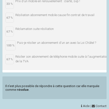
Prix d'un mobile en renouvellement : clarté, svp !
33 %
Résiliation abonnement mobile cause fin contrat de travail
67 %
Réclamation suite résiliation
67 %
Puis-je résilier un abonnement d'un an avec la Loi Châtel ?
100 %
Résilier son abonnement de téléphonie mobile suite à l'augmentation
67 %
de la TVA
Il n'est plus possible de répondre à cette question car elle marquée
comme
résolue
.
Aide
|
Contact