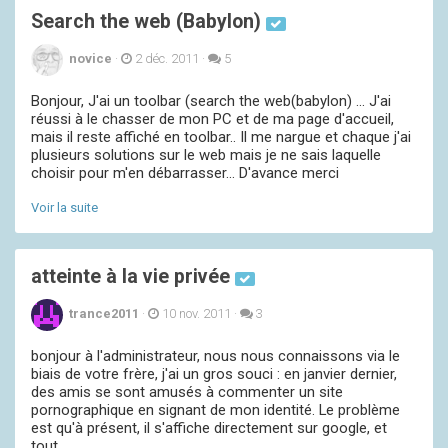
Search the web (Babylon)
novice
·
2 déc. 2011
·
5
Bonjour, J'ai un toolbar (search the web(babylon) ... J'ai
réussi à le chasser de mon PC et de ma page d'accueil,
mais il reste affiché en toolbar.. Il me nargue et chaque j'ai
plusieurs solutions sur le web mais je ne sais laquelle
choisir pour m'en débarrasser... D'avance merci
Voir la suite
atteinte à la vie privée
trance2011
·
10 nov. 2011
·
3
bonjour à l'administrateur, nous nous connaissons via le
biais de votre frère, j'ai un gros souci : en janvier dernier,
des amis se sont amusés à commenter un site
pornographique en signant de mon identité. Le problème
est qu'à présent, il s'affiche directement sur google, et
tout...