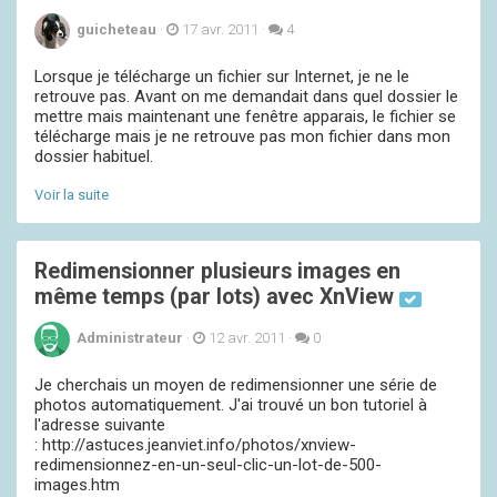
guicheteau
·
17 avr. 2011
·
4
Lorsque je télécharge un fichier sur Internet, je ne le
retrouve pas. Avant on me demandait dans quel dossier le
mettre mais maintenant une fenêtre apparais, le fichier se
télécharge mais je ne retrouve pas mon fichier dans mon
dossier habituel.
Voir la suite
Redimensionner plusieurs images en
même temps (par lots) avec XnView
Administrateur
·
12 avr. 2011
·
0
Je cherchais un moyen de redimensionner une série de
photos automatiquement. J'ai trouvé un bon tutoriel à
l'adresse suivante
: http://astuces.jeanviet.info/photos/xnview-
redimensionnez-en-un-seul-clic-un-lot-de-500-
images.htm